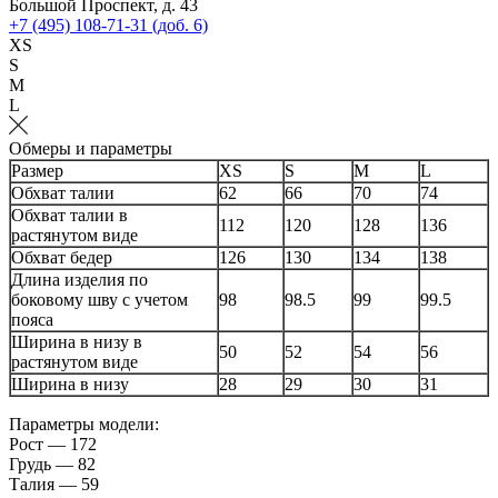
Большой Проспект, д. 43
+7 (495) 108-71-31 (доб. 6)
XS
S
M
L
Обмеры и параметры
Размер
XS
S
M
L
Обхват талии
62
66
70
74
Обхват талии в
112
120
128
136
растянутом виде
Обхват бедер
126
130
134
138
Длина изделия по
боковому шву с учетом
98
98.5
99
99.5
пояса
Ширина в низу в
50
52
54
56
растянутом виде
Ширина в низу
28
29
30
31
Параметры модели:
Рост — 172
Грудь — 82
Талия — 59