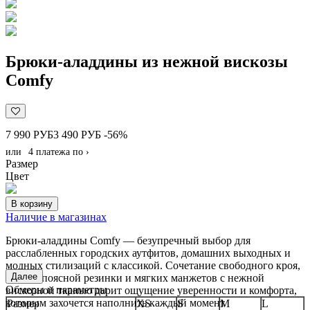
Брюки-аладдины из нежной вискозы
Comfy
7 990 РУБ
3 490 РУБ
-56%
или
4 платежа по
›
Размер
Цвет
В корзину
Наличие в магазинах
Брюки-аладдины Comfy — безупречный выбор для
расслабленных городских аутфитов, домашних выходных и
модных стилизаций с классикой. Сочетание свободного кроя,
Далее
тонкой поясной резинки и мягких манжетов с нежной
Обмеры и параметры
вискозной тканью дарит ощущение уверенности и комфорта,
которым захочется наполнить каждый момент
Размер
XS
S
M
L