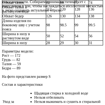
повседневности. Собираем минималистичный сет с
Обхват талии
62
66
70
74
лонгсливом в тон, чтобы наслаждаться абсолютной мягкостью
Обхват талии в
112
120
128
136
и легко создавать актуальные образы.
растянутом виде
Обхват бедер
126
130
134
138
Длина изделия по
боковому шву с учетом
98
98.5
99
99.5
пояса
Ширина в низу в
50
52
54
56
растянутом виде
Ширина в низу
28
29
30
31
Параметры модели:
Рост — 172
Грудь — 82
Талия — 59
Бедра — 89
На фото представлен размер S
Состав и характеристики
Щадящая стирка в холодной воде
Нельзя отбеливать
Уход за
Нельзя выжимать и сушить в стиральной