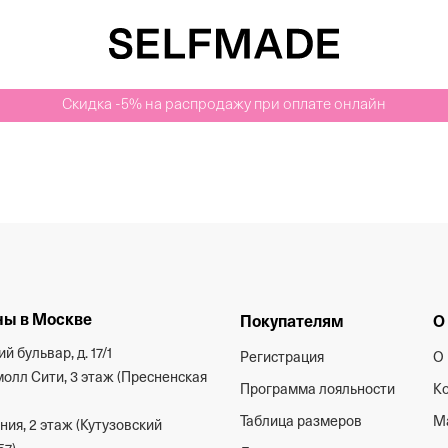
Скидка -5% на распродажу при оплате онлайн
ы в Москве
Покупателям
О
й бульвар, д. 17/1
Регистрация
О 
олл Сити, 3 этаж (Пресненская
Программа лояльности
К
Таблица размеров
М
ия, 2 этаж (Кутузовский