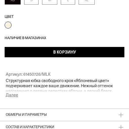
XS
S
M
L
XL
ЦВЕТ
НАЛИЧИЕ В МАГАЗИНАХ
В КОРЗИНУ
Артикул:
61450726/MLK
Структурная юбка свободного кроя «Яблоневый цвет»
подчеркивает каждое ваше движение. Нежный оттенок
напоминает о первых лепестках яблони, а легкий блеск
Далее
ткани подчеркивает его мягость. Свободный силуэт
добавляет легкости, контрастная кулиска позволяет
регулировать посадку и менять настроение стилизации.
Сочетайте юбку с ветровкой «Вечер на веранде», топом или
ОБМЕРЫ И ПАРАМЕТРЫ
свободной рубашкой для непринужденных летних выходов.
СОСТАВ И ХАРАКТЕРИСТИКИ