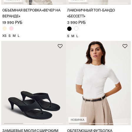
ОБЪЕМНАЯ ВЕТРОВКА «ВЕЧЕР НА
ЛАКОНИЧНЫЙ ТОП-БАНДО
ВЕРАНДЕ»
«БЕССЕТТ»
19 990 РУБ
3 990 РУБ
XS
S
M
L
S
M
L
НОВИНКА
ЗАМШЕВЫЕ МЮЛИ С ШИРОКИМ
ОБЛЕГАЮЩАЯ ФУТБОЛКА