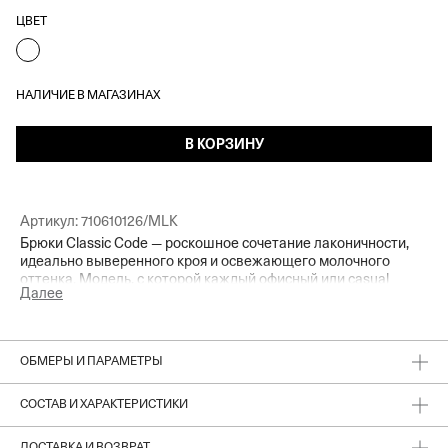
ЦВЕТ
НАЛИЧИЕ В МАГАЗИНАХ
В КОРЗИНУ
Артикул:
710610126/MLK
Брюки Classic Code — роскошное сочетание лаконичности,
идеально выверенного кроя и освежающего молочного
оттенка. Модель, с которой каждый офисный или casual
Далее
образ будет выглядеть безукоризненно стильно благодаря
элегантной завышенной талии с защипами и продуманному
объему. Минималистичный дизайн и классическая
костюмная ткань позволяют легко интегрировать изделие в
ОБМЕРЫ И ПАРАМЕТРЫ
гардероб и создавать выразительные комбинации с любым
верхом: от базовых лонгсливов до нарядных вечерних топов.
СОСТАВ И ХАРАКТЕРИСТИКИ