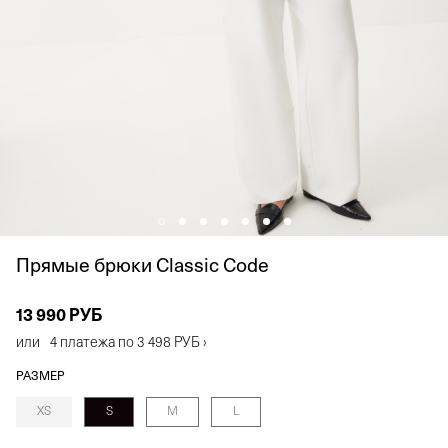
Прямые брюки Classic Code
13 990 РУБ
или
4 платежа по
3 498 РУБ
›
РАЗМЕР
XS
S
M
L