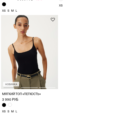
XS
XS
S
M
L
НОВИНКА
МЯГКИЙ ТОП «ЛЕГКОСТЬ»
3 990 РУБ
XS
S
M
L