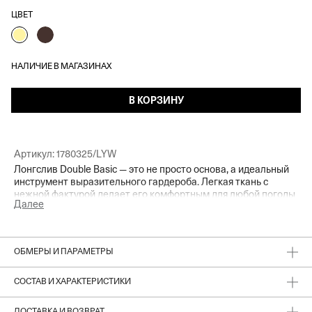
ЦВЕТ
НАЛИЧИЕ В МАГАЗИНАХ
В КОРЗИНУ
Артикул:
1780325/LYW
Лонгслив Double Basic — это не просто основа, а идеальный
инструмент выразительного гардероба. Легкая ткань c
нежной фактурой делает его комфортным для любой погоды
Далее
и позволяет легко наслаивать модели разных оттенков друг
на друга, чтобы добиться эффекта многослойности и
подчеркнуть основной цвет. Лаконичный крой с выверенной
длиной рукава и классическим круглым вырезом выглядит
ОБМЕРЫ И ПАРАМЕТРЫ
актуально в любых стилизациях.
СОСТАВ И ХАРАКТЕРИСТИКИ