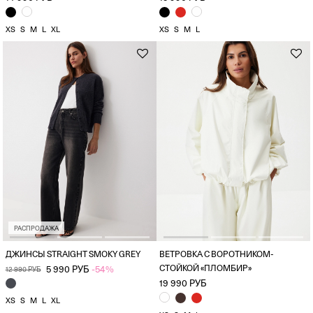
XS
S
M
L
XL
XS
S
M
L
РАСПРОДАЖА
ДЖИНСЫ STRAIGHT SMOKY GREY
ВЕТРОВКА С ВОРОТНИКОМ-
СТОЙКОЙ «ПЛОМБИР»
5 990 РУБ
-54%
12 990 РУБ
19 990 РУБ
XS
S
M
L
XL