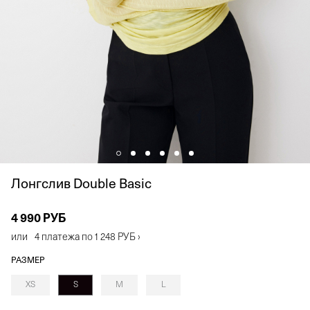
Лонгслив Double Basic
4 990 РУБ
или
4 платежа по
1 248 РУБ
›
РАЗМЕР
XS
S
M
L