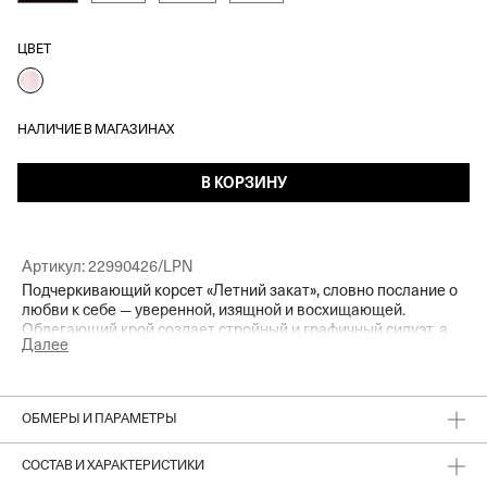
ЦВЕТ
НАЛИЧИЕ В МАГАЗИНАХ
В КОРЗИНУ
Артикул:
22990426/LPN
Подчеркивающий корсет «Летний закат», словно послание о
любви к себе — уверенной, изящной и восхищающей.
Облегающий крой создает стройный и графичный силуэт, а
Далее
сияющий нежно-розовый оттенок подчеркивает легкость
летнего сезона. Тонкие бретели акцентируют внимание на
зоне декольте. Носим с жакетом и мини-юбкой в тон —
элегантно и с игривым характером.
ОБМЕРЫ И ПАРАМЕТРЫ
СОСТАВ И ХАРАКТЕРИСТИКИ