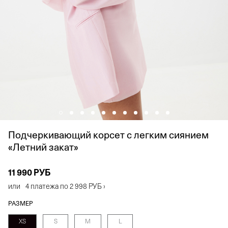
Подчеркивающий корсет с легким сиянием
«Летний закат»
11 990 РУБ
или
4 платежа по
2 998 РУБ
›
РАЗМЕР
XS
S
M
L