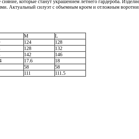
 сияние, которые станут украшением летнего гардероба. Изде
ями. Актуальный силуэт с объемным кроем и отложным воротни
M
L
0
124
128
4
128
132
8
142
146
4
17.6
18
58
58
111
111.5