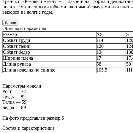
Тренчкот «Розовый жемчуг» — лаконичная форма и деликатное
носите с утонченными юбками, шортами-бермудами или плать
выходов на долгие годы.
Далее
Обмеры и параметры
Размер
XS
S
Обхват груди
114
12
Обхват талии
120
12
Обхват бедер
134
13
Ширина плеча
17
17.
Длина рукава
58
58
Длина изделия по спинке
105.5
111
Параметры модели:
Рост — 172
Грудь — 82
Талия — 59
Бедра — 89
На фото представлен размер S
Состав и характеристики