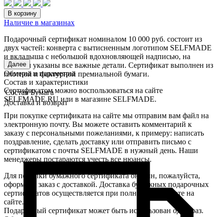
В корзину
Наличие в магазинах
Подарочный сертификат номиналом 10 000 руб. состоит из
двух частей: конверта с вытисненным логотипом SELFMADE
и вкладыша с небольшой вдохновляющей надписью, на
Далее
котором указаны все важные детали. Сертификат выполнен из
Обмеры и параметры
плотной и фактурной премиальной бумаги.
Состав и характеристики
Сертификатом можно воспользоваться на сайте
Состав
Бумага
SELFMADE.RU или в магазине SELFMADE.
Доставка и возврат
При покупке сертификата на сайте мы отправим вам файл на
электронную почту. Вы можете оставить комментарий к
заказу с персональными пожеланиями, к примеру: написать
поздравление, сделать доставку или отправить письмо с
сертификатом с почты SELFMADE в нужный день. Наши
менеджеры постараются учесть все нюансы.
Для покупки бумажного сертификата онлайн, пожалуйста,
оформите заказ с доставкой. Доставка бумажных подарочных
сертификатов осуществляется при полной предоплате на
сайте.
Подарочный сертификат может быть использован один раз.