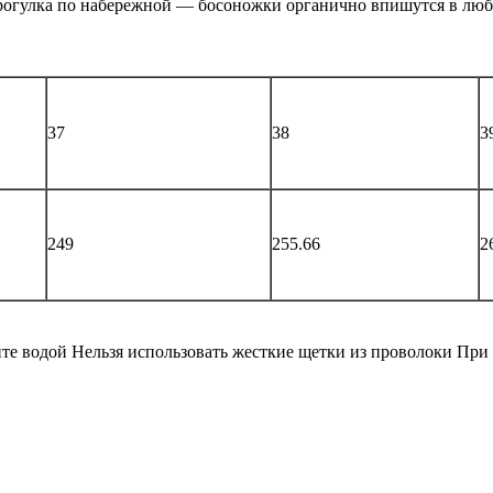
 прогулка по набережной — босоножки органично впишутся в люб
37
38
3
249
255.66
2
те водой Нельзя использовать жесткие щетки из проволоки При 