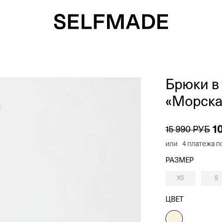
Брюки в
«Морска
1
15 990 РУБ
или
4 платежа п
РАЗМЕР
XS
S
ЦВЕТ