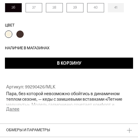
36
37
38
39
40
41
ЦВЕТ
НАЛИЧИЕ В МАГАЗИНАХ
В КОРЗИНУ
Артикул:
99290426/MLK
Пара, без которой невозможно обойтись в динамичном
теплом сезоне, — кеды с замшевыми вставками «Летние
маршруты». Модель гармонично сочетает комфорт и
Далее
расслабленное настроение с изящным атласным сиянием.
Интегрируем в повседневный и отпускной гардероб, чтобы
чувствовать легкость и уверенность, прогуливаясь по
набережной в прохладный летний вечер или любимому
ОБМЕРЫ И ПАРАМЕТРЫ
скверу около дома. Дополнительная пара шнурков из атласа