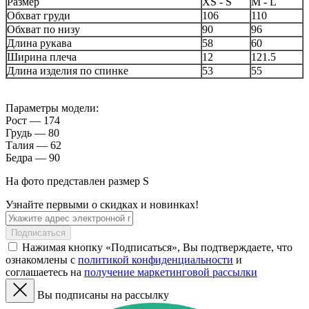
Размер
XS - S
M - L
Обхват груди
106
110
Обхват по низу
90
96
Длина рукава
58
60
Ширина плеча
12
121.5
Длина изделия по спинке
53
55
Параметры модели:
Рост — 174
Грудь — 80
Талия — 62
Бедра — 90
На фото представлен размер S
Узнайте первыми о скидках и новинках!
Подписаться
Нажимая кнопку «Подписаться», Вы подтверждаете, что
ознакомлены с
политикой конфиденциальности
и
соглашаетесь на
получение маркетинговой рассылки
Вы подписаны на рассылку