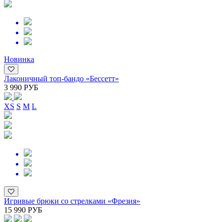
Новинка
Лаконичный топ-бандо «Бессетт»
3 990 РУБ
XS
S
M
L
Игривые брюки со стрелками «Фрезия»
15 990 РУБ