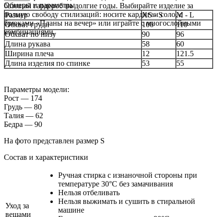
Обмеры и параметры
базовый гардероб на долгие годы. Выбирайте изделие за
полную свободу стилизаций: носите кардиган соло, с
Размер
XS - S
M - L
брюками «Планы на вечер» или играйте с многослойными
Обхват груди
106
110
комбинациями.
Обхват по низу
90
96
Длина рукава
58
60
Ширина плеча
12
121.5
Длина изделия по спинке
53
55
Параметры модели:
Рост — 174
Грудь — 80
Талия — 62
Бедра — 90
На фото представлен размер S
Состав и характеристики
Ручная стирка с изнаночной стороны при
температуре 30°C без замачивания
Нельзя отбеливать
Нельзя выжимать и сушить в стиральной
Уход за
машине
вещами