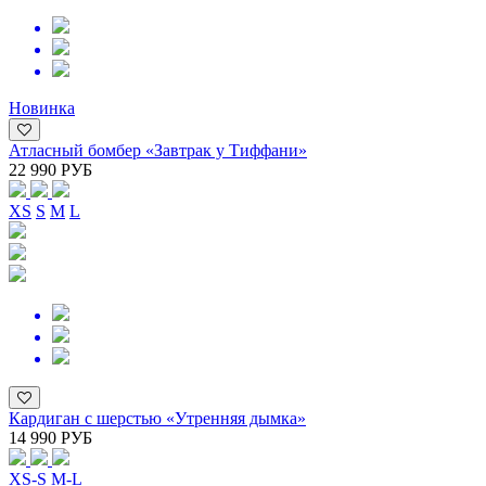
Новинка
Атласный бомбер «Завтрак у Тиффани»
22 990 РУБ
XS
S
M
L
Кардиган с шерстью «Утренняя дымка»
14 990 РУБ
XS-S
M-L