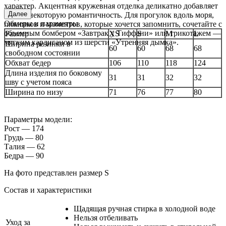
характер. Акцентная кружевная отделка деликатно добавляет
Далее
образу некоторую романтичность. Для прогулок вдоль моря,
Обмеры и параметры
пикников и моментов, которые хочется запомнить, сочетайте с
объемным бомбером «Завтрак у Тиффани» или трикотажем —
Размер
XS
S
M
L
мягким кардиганом из шерсти «Утренняя дымка».
Ширина резинки в
60
60
68
68
свободном состоянии
Обхват бедер
106
110
118
124
Длина изделия по боковому
31
31
32
32
шву с учетом пояса
Ширина по низу
71
76
77
80
Параметры модели:
Рост — 174
Грудь — 80
Талия — 62
Бедра — 90
На фото представлен размер S
Состав и характеристики
Щадящая ручная стирка в холодной воде
Нельзя отбеливать
Уход за