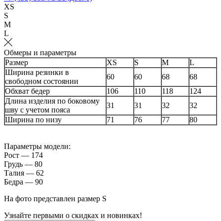
XS
S
M
L
Обмеры и параметры
Размер
XS
S
M
L
Ширина резинки в
60
60
68
68
свободном состоянии
Обхват бедер
106
110
118
124
Длина изделия по боковому
31
31
32
32
шву с учетом пояса
Ширина по низу
71
76
77
80
Параметры модели:
Рост — 174
Грудь — 80
Талия — 62
Бедра — 90
На фото представлен размер S
Узнайте первыми о скидках и новинках!