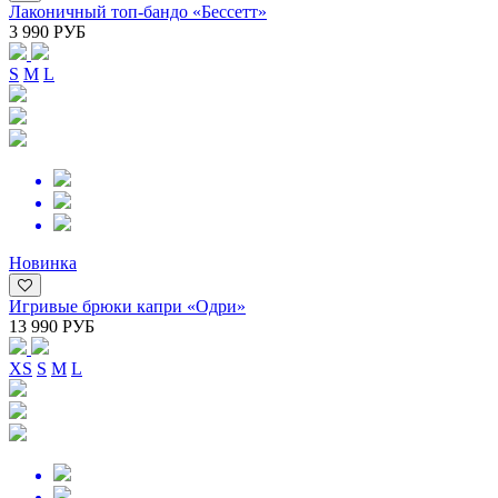
Лаконичный топ-бандо «Бессетт»
3 990 РУБ
S
M
L
Новинка
Игривые брюки капри «Одри»
13 990 РУБ
XS
S
M
L