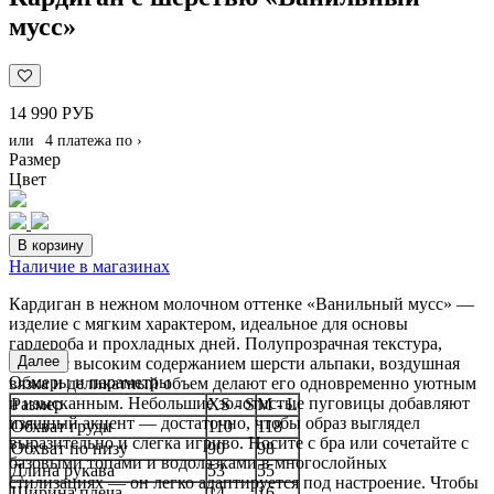
мусс»
14 990 РУБ
или
4 платежа по
›
Размер
Цвет
В корзину
Наличие в магазинах
Кардиган в нежном молочном оттенке «Ванильный мусс» —
изделие с мягким характером, идеальное для основы
гардероба и прохладных дней. Полупрозрачная текстура,
Далее
состав с высоким содержанием шерсти альпаки, воздушная
Обмеры и параметры
вязка и деликатный объем делают его одновременно уютным
и изысканным. Небольшие золотистые пуговицы добавляют
Размер
XS - S
M - L
изящный акцент — достаточно, чтобы образ выглядел
Обхват груди
110
118
выразительно и слегка игриво. Носите с бра или сочетайте с
Обхват по низу
90
98
базовыми топами и водолазками в многослойных
Длина рукава
53
55
стилизациях — он легко адаптируется под настроение. Чтобы
Ширина плеча
14
16