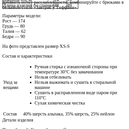
добавить нотку расслабленности, комбинируйте с брюками в
Длина изделия по спинке
48
49
бельевом стиле «Завтрак у Тиффани».
Параметры модели:
Рост — 174
Грудь — 80
Талия — 62
Бедра — 90
На фото представлен размер XS-S
Состав и характеристики
Ручная стирка с изнаночной стороны при
температуре 30°C без замачивания
Нельзя отбеливать
Уход за
Нельзя выжимать и сушить в стиральной
вещами
машине
Сушить в расправленном виде паром при
110°C
Сухая химическая чистка
Состав
40% шерсть альпака, 35% шерсть, 25% нейлон
Детали изделия