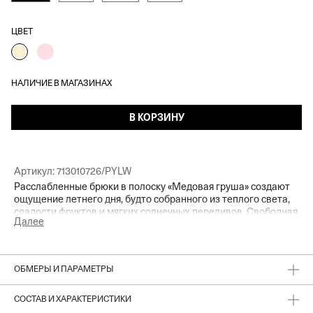
ЦВЕТ
НАЛИЧИЕ В МАГАЗИНАХ
В КОРЗИНУ
Артикул:
713010726/PYLW
Расслабленные брюки в полоску «Медовая груша» создают
ощущение летнего дня, будто собранного из теплого света,
сладости фруктов и мягких солнечных переливов. Свободная
Далее
посадка и эластичный пояс обеспечивают комфорт и
естественность движения, сохраняя при этом актуальный
силуэт. Брюки легко сочетаются с рубашкой «Медовая
груша» из той же коллекции, формируя цельный и
ОБМЕРЫ И ПАРАМЕТРЫ
выразительный образ.
СОСТАВ И ХАРАКТЕРИСТИКИ