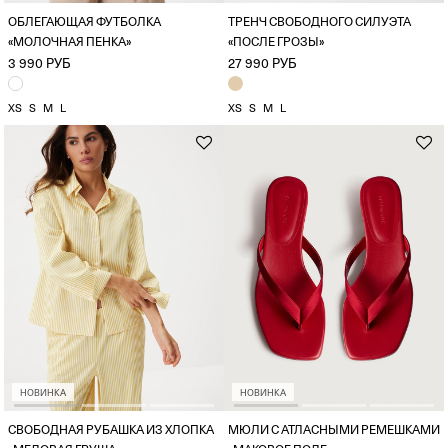
ОБЛЕГАЮЩАЯ ФУТБОЛКА
ТРЕНЧ СВОБОДНОГО СИЛУЭТА
«МОЛОЧНАЯ ПЕНКА»
«ПОСЛЕ ГРОЗЫ»
3 990 РУБ
27 990 РУБ
XS
S
M
L
XS
S
M
L
НОВИНКА
НОВИНКА
СВОБОДНАЯ РУБАШКА ИЗ ХЛОПКА
МЮЛИ С АТЛАСНЫМИ РЕМЕШКАМИ