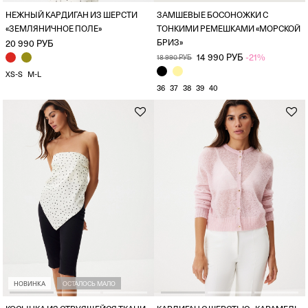
НЕЖНЫЙ КАРДИГАН ИЗ ШЕРСТИ
ЗАМШЕВЫЕ БОСОНОЖКИ С
«ЗЕМЛЯНИЧНОЕ ПОЛЕ»
ТОНКИМИ РЕМЕШКАМИ «МОРСКОЙ
БРИЗ»
20 990 РУБ
14 990 РУБ
-21%
18 990 РУБ
XS-S
M-L
36
37
38
39
40
НОВИНКА
ОСТАЛОСЬ МАЛО