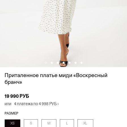
Приталенное платье миди «Воскресный
бранч»
19 990 РУБ
или
4 платежа по
4 998 РУБ
›
РАЗМЕР
XS
S
M
L
XL