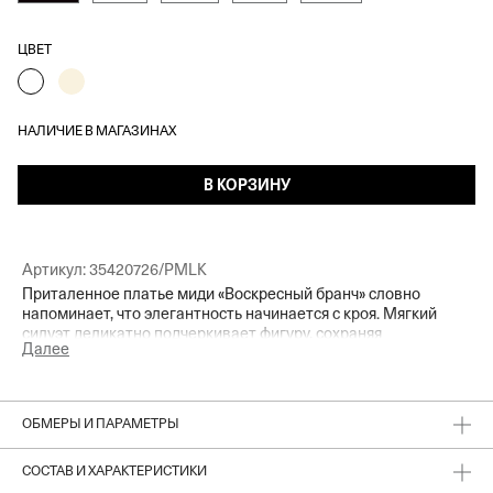
ЦВЕТ
НАЛИЧИЕ В МАГАЗИНАХ
В КОРЗИНУ
Артикул:
35420726/PMLK
Приталенное платье миди «Воскресный бранч» словно
напоминает, что элегантность начинается с кроя. Мягкий
силуэт деликатно подчеркивает фигуру, сохраняя
Далее
естественность и комфорт, акцентные рукава,
выразительный горох и сатиновое сияние ткани добавляют
яркости и праздничного настроения в летний день, который
вам захочется провести на веранде или в кругу друзей.
ОБМЕРЫ И ПАРАМЕТРЫ
СОСТАВ И ХАРАКТЕРИСТИКИ