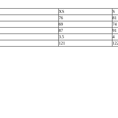
XS
S
76
81
69
74
87
91
3.5
4
121
12