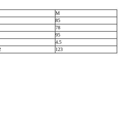
M
85
78
95
4.5
2
123