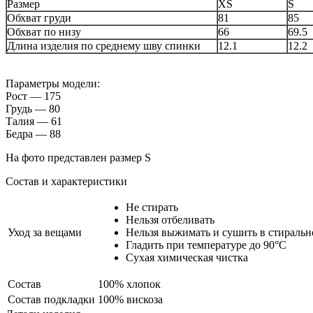
Размер
XS
S
Обхват груди
81
85
Обхват по низу
66
69.5
Длина изделия по среднему шву спинки
12.1
12.2
Параметры модели:
Рост — 175
Грудь — 80
Талия — 61
Бедра — 88
На фото представлен размер S
Состав и характеристики
Не стирать
Нельзя отбеливать
Уход за вещами
Нельзя выжимать и сушить в стираль
Гладить при температуре до 90°С
Сухая химическая чистка
Состав
100% хлопок
Cостав подкладки
100% вискоза