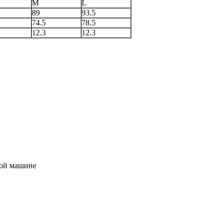
M
L
89
93.5
74.5
78.5
12.3
12.3
ной машине