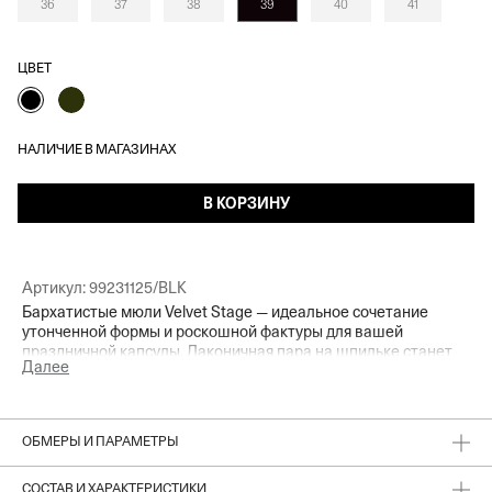
36
37
38
39
40
41
ЦВЕТ
НАЛИЧИЕ В МАГАЗИНАХ
В КОРЗИНУ
Артикул:
99231125/BLK
Бархатистые мюли Velvet Stage — идеальное сочетание
утонченной формы и роскошной фактуры для вашей
праздничной капсулы. Лаконичная пара на шпильке станет
Далее
эффектным завершением любого вечернего образа
благодаря чарующим переливам вельвета. Мюли в глубоком
черном оттенке создают выразительную комбинацию в паре
с золотым костюмом из юбки-миди и сияющего жакета Goldy.
ОБМЕРЫ И ПАРАМЕТРЫ
СОСТАВ И ХАРАКТЕРИСТИКИ