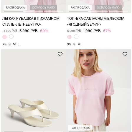
РАСПРОДАЖА
ОСТАЛОСЬ МАЛО
РАСПРОДАЖА
ОСТАЛОСЬ МАЛО
ЛЕГКАЯ РУБАШКА В ПИЖАМНОМ
ТОП-БРА С АТЛАСНЫМ БЛЕСКОМ
СТИЛЕ «ЛЕТНЕЕ УТРО»
«ЯГОДНЫЙ ЗЕФИР»
5 990 РУБ
-60%
1 990 РУБ
-67%
14 990 РУБ
5 990 РУБ
XS
S
M
L
XS
S
M
РАСПРОДАЖА