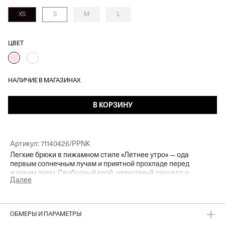
XS
S
M
L
ЦВЕТ
НАЛИЧИЕ В МАГАЗИНАХ
В КОРЗИНУ
Артикул:
71140426/PPNK
Легкие брюки в пижамном стиле «Летнее утро» — ода
первым солнечным лучам и приятной прохладе перед
жарким днем. Свободный крой, невесомый лиоцелл и
Далее
изящная цветочная вышивка делают эту модель
безупречным выбором для теплого сезона. Сочетаем с
топами, купальниками или рубашкой из комплекта — и
отправляемся за мороженым, на прогулку по набережной
ОБМЕРЫ И ПАРАМЕТРЫ
или ленивый завтрак в любимом кафе у моря.