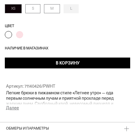
XS
S
M
L
ЦВЕТ
НАЛИЧИЕ В МАГАЗИНАХ
В КОРЗИНУ
Артикул:
71140426/PWHT
Легкие брюки в пижамном стиле «Летнее утро» — ода
первым солнечным лучам и приятной прохладе перед
жарким днем. Свободный крой, невесомый лиоцелл и
Далее
изящная цветочная вышивка делают эту модель
безупречным выбором для теплого сезона. Сочетаем с
топами, купальниками или рубашкой из комплекта — и
отправляемся за мороженым, на прогулку по набережной
ОБМЕРЫ И ПАРАМЕТРЫ
или ленивый завтрак в любимом кафе у моря.