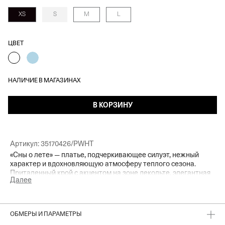
XS
S
M
L
ЦВЕТ
НАЛИЧИЕ В МАГАЗИНАХ
В КОРЗИНУ
Артикул:
35170426/PWHT
«Сны о лете» — платье, подчеркивающее силуэт, нежный
характер и вдохновляющую атмосферу теплого сезона.
Приталенный крой с акцентом на зоне декольте, элегантная
Далее
длина миди — чувственные детали, мягко контрастирующие
с легкостью жатой органзы и изящным цветочным принтом.
Носим соло с минималистичными босоножками — то самое
изделие, не требующее дополнительных акцентов.
ОБМЕРЫ И ПАРАМЕТРЫ