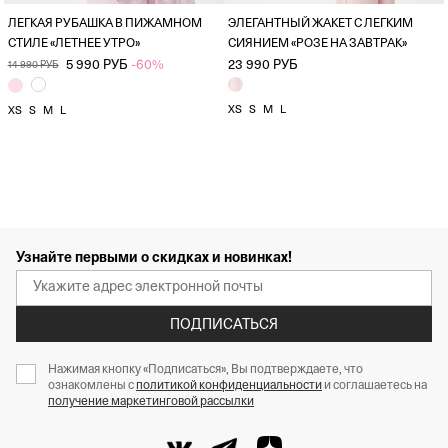
ЛЕГКАЯ РУБАШКА В ПИЖАМНОМ
ЭЛЕГАНТНЫЙ ЖАКЕТ С ЛЕГКИМ
СТИЛЕ «ЛЕТНЕЕ УТРО»
СИЯНИЕМ «РОЗЕ НА ЗАВТРАК»
5 990 РУБ
-60%
23 990 РУБ
14 990 РУБ
XS
S
M
L
XS
S
M
L
Узнайте первыми о скидках и новинках!
ПОДПИСАТЬСЯ
Нажимая кнопку «Подписаться», Вы подтверждаете, что
ознакомлены с
политикой конфиденциальности
и соглашаетесь на
получение маркетинговой рассылки