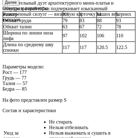
Далее
Выразительный дуэт архитектурного мини-платья и
Обмеры и параметры
полупрозрачной юбки подчеркивает изысканный
женственный силуэт — визитную карточку ваших вечерних
Размер
XS
S
M
L
выходов.
Обхват груди
79
83
88
93
Обхват талии
63
67
72
78
Ширина по линии низа
97
102
106
110
лифа
Длина по среднему шву
117
117
120.5
122.5
спинки
Параметры модели:
Рост — 177
Грудь — 77
Талия — 57
Бедра — 85
На фото представлен размер S
Состав и характеристики
Не стирать
Нельзя отбеливать
Уход за
Нельзя выжимать и сушить в