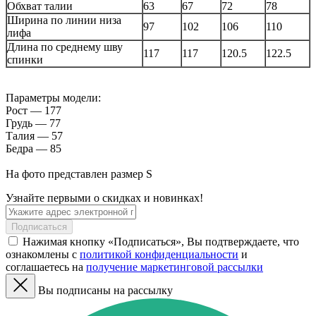
Обхват талии
63
67
72
78
Ширина по линии низа
97
102
106
110
лифа
Длина по среднему шву
117
117
120.5
122.5
спинки
Параметры модели:
Рост — 177
Грудь — 77
Талия — 57
Бедра — 85
На фото представлен размер S
Узнайте первыми о скидках и новинках!
Подписаться
Нажимая кнопку «Подписаться», Вы подтверждаете, что
ознакомлены с
политикой конфиденциальности
и
соглашаетесь на
получение маркетинговой рассылки
Вы подписаны на рассылку