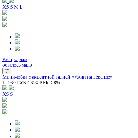
XS
S
M
L
Распродажа
осталось мало
Мини-юбка с акцентной талией «Ужин на веранде»
11 990 РУБ
4 990 РУБ
-58%
XS
S