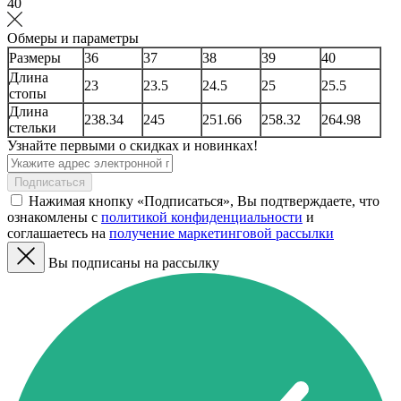
40
Обмеры и параметры
Размеры
36
37
38
39
40
Длина
23
23.5
24.5
25
25.5
стопы
Длина
238.34
245
251.66
258.32
264.98
стельки
Узнайте первыми о скидках и новинках!
Подписаться
Нажимая кнопку «Подписаться», Вы подтверждаете, что
ознакомлены с
политикой конфиденциальности
и
соглашаетесь на
получение маркетинговой рассылки
Вы подписаны на рассылку