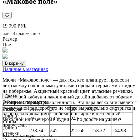
«Маковое поле»
19 990 РУБ
или
4 платежа по
›
Размер
Цвет
В корзину
Наличие в магазинах
Мюли «Маковое поле» — для тех, кто планирует провести
лето между солнечными улицами города и террасами с видом
на побережье. Акцентный красный цвет, атласные ремешки,
Далее
небольшой каблук и лаконичный дизайн добавляют образам
Обмеры и параметры
утонченности и расслабленности. Эта пара легко вписывается
в отпускной гардероб, но не менее выразительно смотрится и
Размеры
36
37
38
39
40
в городских локациях: любимой пекарне в неспешный
Длина
23
23.5
24.5
25
25.5
выходной или вечером в будни — по дороге на ужин с
стопы
подругами.
Длина
238.34
245
251.66
258.32
264.98
стельки
Высота каблука: 2,5 см.
Состав и характеристики