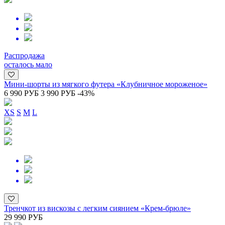
Распродажа
осталось мало
Мини-шорты из мягкого футера «Клубничное мороженое»
6 990 РУБ
3 990 РУБ
-43%
XS
S
M
L
Тренчкот из вискозы с легким сиянием «Крем-брюле»
29 990 РУБ