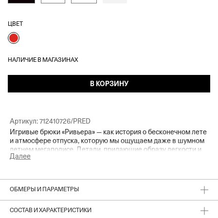
ЦВЕТ
НАЛИЧИЕ В МАГАЗИНАХ
В КОРЗИНУ
Артикул:
712410726/PRED
Игривые брюки «Ривьера» — как история о бесконечном лете
и атмосфере отпуска, которую мы ощущаем даже в шумном
летнем мегаполисе. Детали, придающие образу легкости и
Далее
игривости, — красно-белая клетка виши и кружевные
отделки. Носим модель с базовыми топами и футболками для
баланса или создаем эффектный женственный образ с
укороченным топом из комплекта.
ОБМЕРЫ И ПАРАМЕТРЫ
СОСТАВ И ХАРАКТЕРИСТИКИ