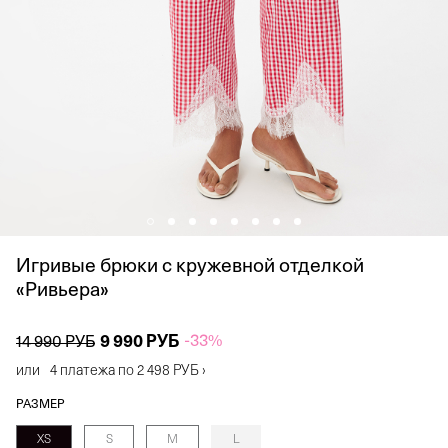
Игривые брюки с кружевной отделкой
«Ривьера»
9 990 РУБ
-33%
14 990 РУБ
или
4 платежа по
2 498 РУБ
›
РАЗМЕР
XS
S
M
L