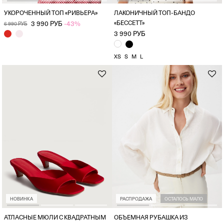
УКОРОЧЕННЫЙ ТОП «РИВЬЕРА»
ЛАКОНИЧНЫЙ ТОП-БАНДО
«БЕССЕТТ»
3 990 РУБ
-43%
6 990 РУБ
3 990 РУБ
XS
S
M
L
НОВИНКА
РАСПРОДАЖА
ОСТАЛОСЬ МАЛО
АТЛАСНЫЕ МЮЛИ С КВАДРАТНЫМ
ОБЪЕМНАЯ РУБАШКА ИЗ