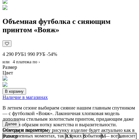
Объемная футболка c сияющим
принтом «Вояж»
4 290 РУБ
1 990 РУБ
-54%
или
4 платежа по
›
Размер
Цвет
В корзину
Наличие в магазинах
В летнем сезоне выбираем сияние нашим главным спутником
— с футболкой «Вояж». Лаконичная хлопковая модель
дополнена стильным золотистым принтом, придающим даже
Далее
базовым образам нотку кокетства и выразительности.
Обмеры и параметры
Благодаря акцентному рисунку изделие будет актуально как в
повседневных моментах, так и ярких событиях — все зависит
Размер
XS
S
M
L