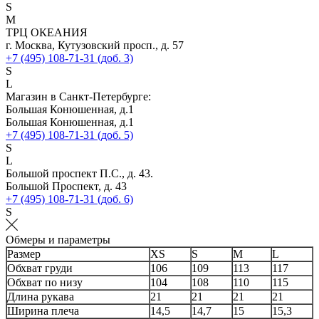
S
M
ТРЦ ОКЕАНИЯ
г. Москва, Кутузовский просп., д. 57
+7 (495) 108-71-31 (доб. 3)
S
L
Магазин в Санкт-Петербурге:
Большая Конюшенная, д.1
Большая Конюшенная, д.1
+7 (495) 108-71-31 (доб. 5)
S
L
Большой проспект П.С., д. 43.
Большой Проспект, д. 43
+7 (495) 108-71-31 (доб. 6)
S
Обмеры и параметры
Размер
XS
S
M
L
Обхват груди
106
109
113
117
Обхват по низу
104
108
110
115
Длина рукава
21
21
21
21
Ширина плеча
14,5
14,7
15
15,3