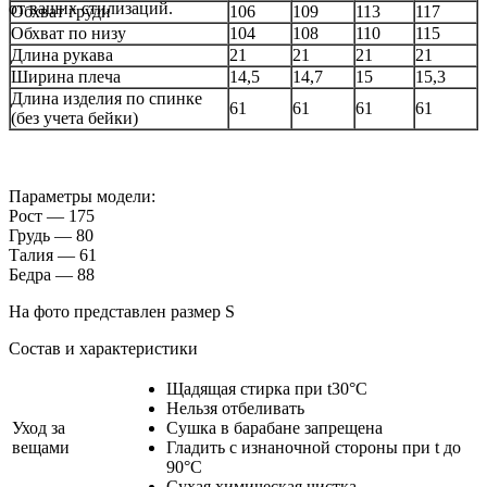
от ваших стилизаций.
Обхват груди
106
109
113
117
Обхват по низу
104
108
110
115
Длина рукава
21
21
21
21
Ширина плеча
14,5
14,7
15
15,3
Длина изделия по спинке
61
61
61
61
(без учета бейки)
Параметры модели:
Рост — 175
Грудь — 80
Талия — 61
Бедра — 88
На фото представлен размер S
Состав и характеристики
Щадящая стирка при t30°С
Нельзя отбеливать
Уход за
Сушка в барабане запрещена
вещами
Гладить c изнаночной стороны при t до
90°С
Сухая химическая чистка