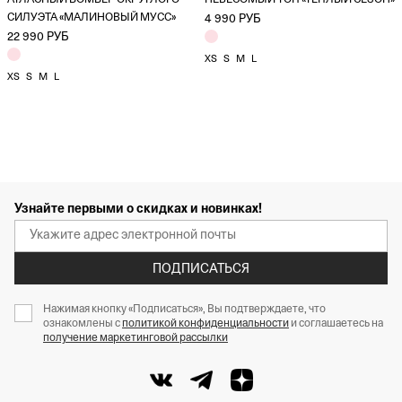
АТЛАСНЫЙ БОМБЕР ОКРУГЛОГО
НЕВЕСОМЫЙ ТОП «ТЕПЛЫЙ СЕЗОН»
СИЛУЭТА «МАЛИНОВЫЙ МУСС»
4 990 РУБ
22 990 РУБ
XS
S
M
L
XS
S
M
L
Узнайте первыми о скидках и новинках!
ПОДПИСАТЬСЯ
Нажимая кнопку «Подписаться», Вы подтверждаете, что
ознакомлены с
политикой конфиденциальности
и соглашаетесь на
получение маркетинговой рассылки