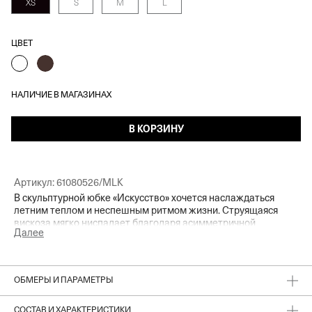
XS
S
M
L
ЦВЕТ
НАЛИЧИЕ В МАГАЗИНАХ
В КОРЗИНУ
Артикул:
61080526/MLK
В скульптурной юбке «Искусство» хочется наслаждаться
летним теплом и неспешным ритмом жизни. Струящаяся
вискоза мягко ниспадает благодаря асимметричной
Далее
драпировке, придающей образам динамичности.
Выразительный крой в сочетании с высоким разрезом сбоку
будет притягивать взгляды. Идеально для прогулок по городу
или уютным прибрежным улочкам, когда жизнь кажется
ОБМЕРЫ И ПАРАМЕТРЫ
особенно наполненной.
СОСТАВ И ХАРАКТЕРИСТИКИ