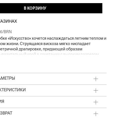
В КОРЗИНУ
ГАЗИНАХ
26/BRN
юбке «Искусство» хочется наслаждаться летним теплом и
м жизни. Струящаяся вискоза мягко ниспадает
метричной драпировке, придающей образам
ыразительный крой в сочетании с высоким разрезом
ягивать взгляды. Идеально для прогулок по городу или
ым улочкам, когда жизнь кажется особенно
АМЕТРЫ
АКТЕРИСТИКИ
ИЯ
ЗВРАТ