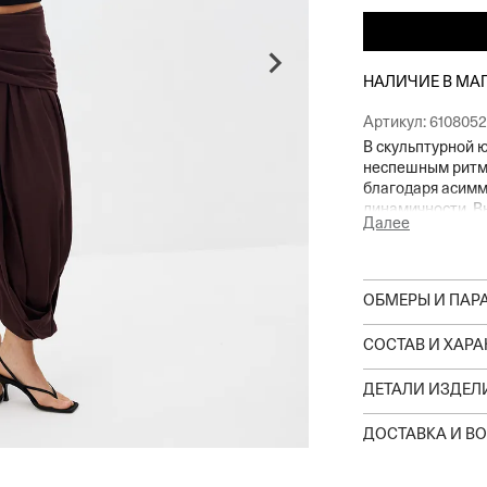
НАЛИЧИЕ В МА
Артикул:
610805
В скульптурной 
неспешным ритмо
благодаря асим
динамичности. В
Далее
сбоку будет прит
уютным прибрежн
наполненной.
ОБМЕРЫ И ПАР
СОСТАВ И ХАР
ДЕТАЛИ ИЗДЕЛ
ДОСТАВКА И ВО