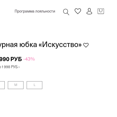
Программа лояльности
урная юбка «Искусство»
 990 РУБ
-43%
о
1 998 РУБ
›
M
L