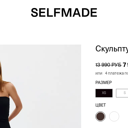
Скульпт
7
13 990 РУБ
или
4 платежа п
РАЗМЕР
XS
S
ЦВЕТ