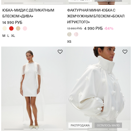
ЮБКА-МИДИ С ДЕЛИКАТНЫМ
ФАКТУРНАЯ МИНИ-ЮБКА С
БЛЕСКОМ «ДИВА»
ЖЕМЧУЖНЫМ БЛЕСКОМ «БОКАЛ
ИГРИСТОГО»
14 990 РУБ
4 990 РУБ
-64%
13 990 РУБ
M
L
XL
XS
РАСПРОДАЖА
ОСТАЛОСЬ МАЛО