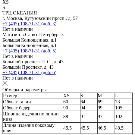
XS
S
ТРЦ ОКЕАНИЯ
г. Москва, Кутузовский просп., д. 57
+7 (495) 108-71-31 (доб. 3)
Нет в наличии
Магазин в Санкт-Петербурге:
Большая Конюшенная, д.1
Большая Конюшенная, д.1
+7 (495) 108-71-31 (доб. 5)
Нет в наличии
Большой проспект П.С., д. 43.
Большой Проспект, д. 43
+7 (495) 108-71-31 (доб. 6)
Нет в наличии
Обмеры и параметры
Размер
XS
S
M
L
Обхват талии
60
64
69
73
Обхват бедер
90
94
99
105
Ширина изделия по линии
88
91
97
102
низа
Длина изделия боковому
45.5
45.5
46.5
48.5
шву