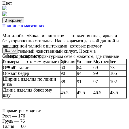
Цвет
В корзину
Наличие в магазинах
Мини-юбка «Бокал игристого» — торжественная, яркая и
безукоризненно стильная. Наслаждаемся дерзкой длиной и
завышенной талией с вытачками, которые рисуют
Далее
притягательный женственный силуэт. Носим в
Обмеры и параметры
бескомпромиссном фактурном сете с жакетом, где главные
акценты — это жемчужные переливы и ваше внутреннее
Размер
XS
S
M
L
сияние.
Обхват талии
60
64
69
73
Обхват бедер
90
94
99
105
Ширина изделия по линии
88
91
97
102
низа
Длина изделия боковому
45.5
45.5
46.5
48.5
шву
Параметры модели:
Рост — 176
Грудь — 76
Талия — 60