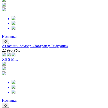
Новинка
Атласный бомбер «Завтрак у Тиффани»
22 990 РУБ
XS
S
M
L
Новинка