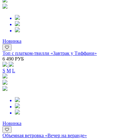
Новинка
Топ с платком-твилли «Завтрак у Тиффани»
6 490 РУБ
S
M
L
Новинка
Объемная ветровка «Вечер на веранде»