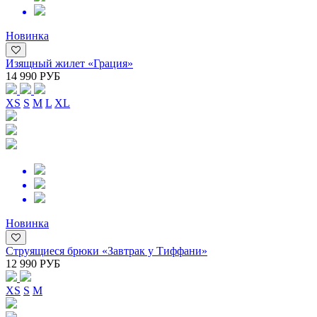
Новинка
Изящный жилет «Грация»
14 990 РУБ
XS
S
M
L
XL
Новинка
Струящиеся брюки «Завтрак у Тиффани»
12 990 РУБ
XS
S
M