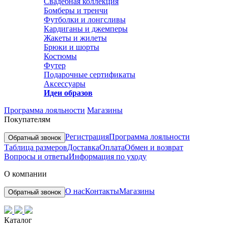
Свадебная коллекция
Бомберы и тренчи
Футболки и лонгсливы
Кардиганы и джемперы
Жакеты и жилеты
Брюки и шорты
Костюмы
Футер
Подарочные сертификаты
Аксессуары
Идеи образов
Программа лояльности
Магазины
Покупателям
Регистрация
Программа лояльности
Обратный звонок
Таблица размеров
Доставка
Оплата
Обмен и возврат
Вопросы и ответы
Информация по уходу
О компании
О нас
Контакты
Магазины
Обратный звонок
Каталог