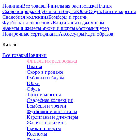
Новинки
Все товары
Финальная распродажа
Платья
Скоро в продаже
Рубашки и блузы
Юбки
Обувь
Топы и корсеты
Свадебная коллекция
Бомберы и тренчи
Футболки и лонгсливы
Кардиганы и джемперы
Жакеты и жилеты
Брюки и шорты
Костюмы
Футер
Подарочные сертификаты
Аксессуары
Идеи образов
Каталог
Все товары
Новинки
Финальная распродажа
Платья
Скоро в продаже
Рубашки и блузы
Юбки
Обувь
Топы и корсеты
Свадебная коллекция
Бомберы и тренчи
Футболки и лонгсливы
Кардиганы и джемперы
Жакеты и жилеты
Брюки и шорты
Костюмы
Футер