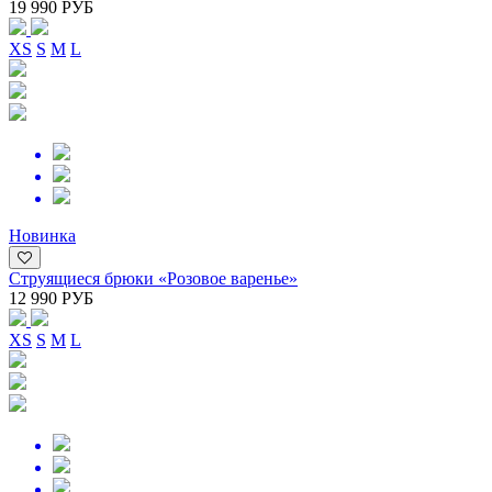
19 990 РУБ
XS
S
M
L
Новинка
Струящиеся брюки «Розовое варенье»
12 990 РУБ
XS
S
M
L