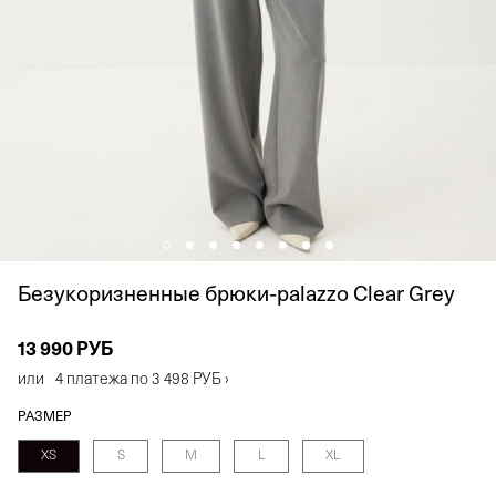
Безукоризненные брюки-palazzo Clear Grey
13 990 РУБ
или
4 платежа по
3 498 РУБ
›
РАЗМЕР
XS
S
M
L
XL