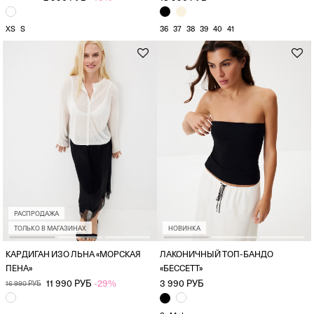
XS
S
36
37
38
39
40
41
РАСПРОДАЖА
ТОЛЬКО В МАГАЗИНАХ
НОВИНКА
КАРДИГАН ИЗО ЛЬНА «МОРСКАЯ
ЛАКОНИЧНЫЙ ТОП-БАНДО
ПЕНА»
«БЕССЕТТ»
11 990 РУБ
-29%
3 990 РУБ
16 990 РУБ